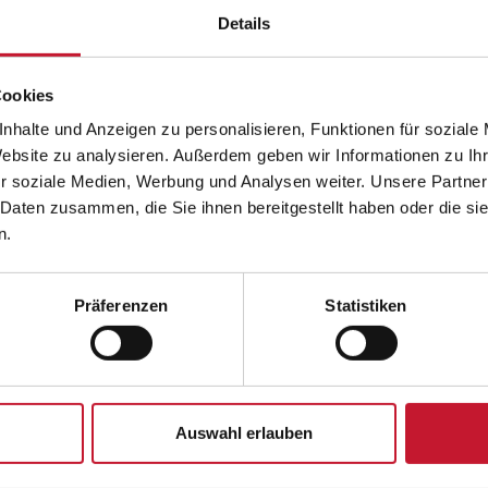
Haus
Details
Ort *
Cookies
nhalte und Anzeigen zu personalisieren, Funktionen für soziale
Website zu analysieren. Außerdem geben wir Informationen zu I
r soziale Medien, Werbung und Analysen weiter. Unsere Partner
 Daten zusammen, die Sie ihnen bereitgestellt haben oder die s
n.
Präferenzen
Statistiken
r Anfrage gespeichert und verarbeitet werden. Mir ist bewusst, da
er auf jedem anderen und einfacheren Kommunikationsweg widerruf
Auswahl erlauben
igkeit der aufgrund der Einwilligung bis zum Widerruf erfolgten V