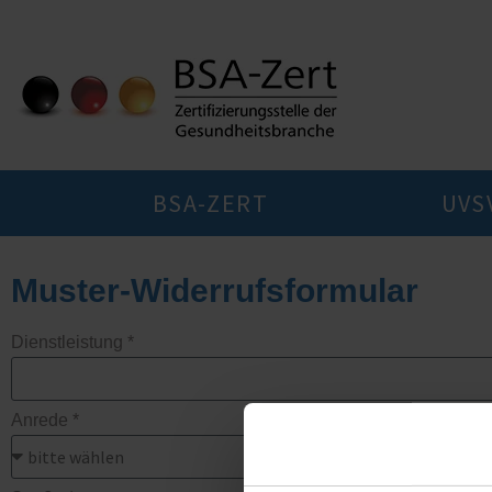
BSA-ZERT
UVS
Muster-Widerrufsformular
Dienstleistung *
Anrede *
Name *