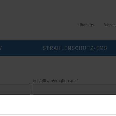
Über uns
Videos
V
STRAHLENSCHUTZ/EMS
bestellt am/erhalten am *
Vorname *