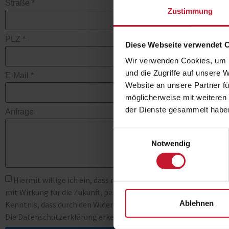
Straße *
Zustimmung
PLZ *
Diese Webseite verwendet 
Wir verwenden Cookies, um I
und die Zugriffe auf unsere 
E-Mail *
Website an unsere Partner fü
möglicherweise mit weiteren
der Dienste gesammelt habe
Anfrage
Einwilligungsauswahl
Notwendig
Hiermit willige ich ein, dass meine Daten zur Abwicklung meine
mit Wirkung für die Zukunft, per E-Mail an info@bsa-zert.de od
Ablehnen
Kenntnis, dass durch den Widerruf der Einwilligung die Rechtmäß
Die Datenschutzerklärung erkenne ich an. *